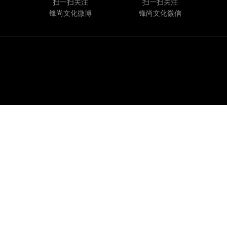
扫一扫关注
扫一扫关注
锋尚文化微博
锋尚文化微信
Copyright© 2020 锋尚文化集团股份有限公司 |
京ICP备10034555号-1
|
京公网
安备 11010102006508号
关注我们：