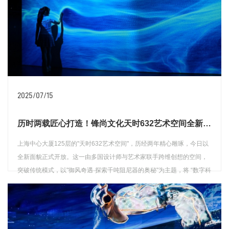
2025/07/15
历时两载匠心打造！锋尚文化天时632艺术空间全新亮相！
上海中心大厦125层的"天时632艺术空间"，历经两年精心雕琢，今日以
全新面貌正式开放。这一由多国设计师与艺术家联手跨维创想的空间，
突破传统模式，以"御风奇遇·探索千吨阻尼器的奥秘"为主题，将 “数字科
技 × 文化艺术 × 知识科普” 巧妙融合，打造出人类智慧与自然法则对话
的交互场域，为市民和游客带来别具一格的云端探索之旅。
查看详情