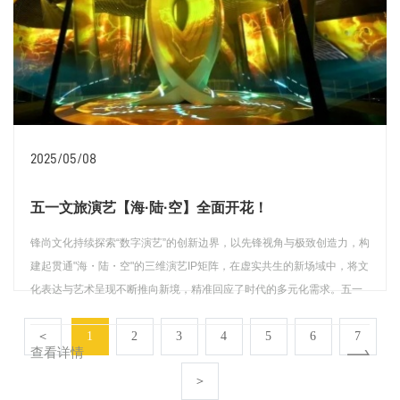
2025/05/08
五一文旅演艺【海·陆·空】全面开花！
锋尚文化持续探索“数字演艺”的创新边界，以先锋视角与极致创造力，构
建起贯通"海・陆・空"的三维演艺IP矩阵，在虚实共生的新场域中，将文
化表达与艺术呈现不断推向新境，精准回应了时代的多元化需求。五一
期间，锋尚创意承制的16台演艺璀璨绽放在全国各大城市。现场排起的
＜
1
2
3
4
5
6
7
蜿蜒长队、散场后的热烈讨论...这些市场的万千回响，皆是锋尚“以创意
查看详情
驱动，以品质立身”的有力印证，显露出独特的价值与领航之势。
＞