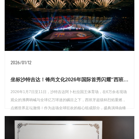
2026/01/12
坐标沙特吉达！锋尚文化2026年国际首秀闪耀“西班牙超级杯”
2026年1月7日至11日，沙特吉达阿卜杜拉国王体育场，在6万余名现场
观众的沸腾呐喊与全球亿万球迷的瞩目之下，西班牙超级杯烈焰重燃，
点燃世界足坛激情！作为这场全球狂欢的核心组成部分，盛典演绎由锋
尚文化以精妙创意打造，激荡起全球球迷的强烈共鸣，成就了一场震撼
的视听盛宴——这既是锋尚文化2026年的国际首秀，更是中国团队首次
查看详情
全方位深度参与国际顶级足球赛事的创意设计与视觉呈现。