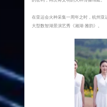
在亚运会火种采集一周年之时，杭州亚
大型数智湖景演艺秀《湘湖·雅韵》。